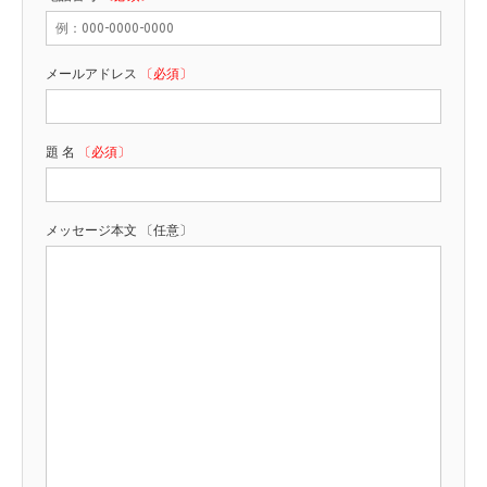
メールアドレス
〔必須〕
題 名
〔必須〕
メッセージ本文 〔任意〕